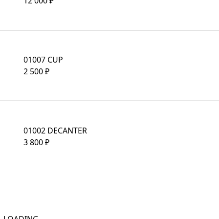
12 000
₽
01007 CUP
2 500
₽
01002 DECANTER
3 800
₽