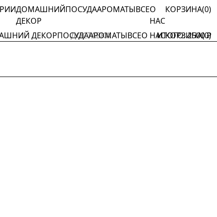
ОРИИ
ДОМАШНИЙ
ПОСУДА
АРОМАТЫ
ВСЕ
О
КОРЗИНА
(
0
)
ДЕКОР
НАС
АШНИЙ ДЕКОР
ПОСУДА
ДОСТАВКА
АРОМАТЫ
ВСЕ
О НАС
ИТОГО:
КОРЗИНА
2500 ₽
(
0
)