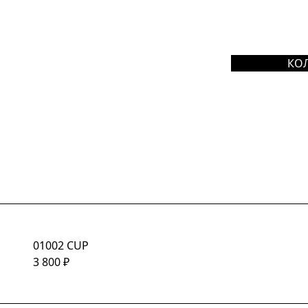
КО
01002 CUP
3 800
₽