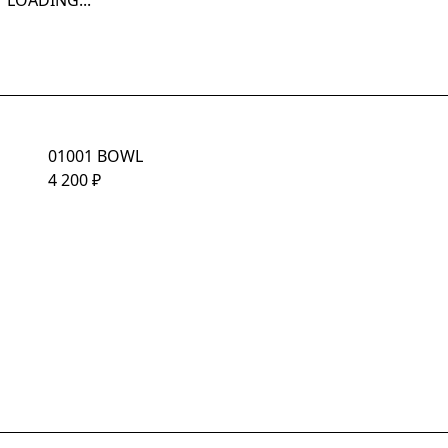
LOADING...
01001 BOWL
4 200
₽