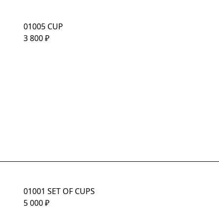
01005 CUP
3 800
₽
01001 SET OF CUPS
5 000
₽